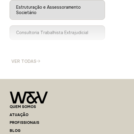
Estruturação e Assessoramento
Societário
Consultoria Trabalhista Extrajudicial
Defesa em Ações Trabalhistas
VER TODAS
Auditoria Trabalhista e Revisão de
Políticas Internas
Suporte em Negociações e Acordos
Coletivos
QUEM SOMOS
ATUAÇÃO
PROFISSIONAIS
Treinamentos e Capacitações para
Gestores
BLOG