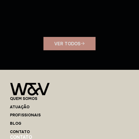
E agora? Auto de infração
trabalhista pode ser anulado
na Justiça do Trabalho?
VER TODOS
QUEM SOMOS
ATUAÇÃO
PROFISSIONAIS
BLOG
CONTATO
CONTATO